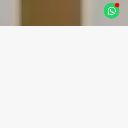
נעים להכיר, חיה כץ,
אדריכלית ומעצבת פנים
נעים להכיר! אני חיה כץ הנדסאית אדריכלות ומעצבת פנים.
מתמחה בהפיכת כל חלל – בית, משרד או עסק למרחב
שמשלב סטייל, יופי ואסתטיקה.
אני מאמינה שעיצוב נכון מתחיל בחיבור אישי ובהבנה מעמיקה
של הצרכים והרצונות של לקוחותיי, כדי ליצור עבורם את
המרחב המותאם ביותר.